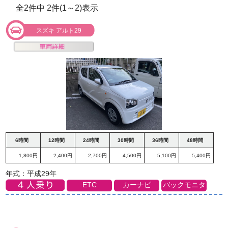
全2件中 2件(1～2)表示
スズキ アルト29
6時間
12時間
24時間
30時間
36時間
48時間
1,800円
2,400円
2,700円
4,500円
5,100円
5,400円
年式：平成29年
ETC
カーナビ
バックモニタ