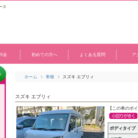
ース
料金
初めての方へ
よくある質問
ア
約
ホーム
車種
スズキ エブリィ
スズキ エブリィ
【この車のポイ
ボディタイプ