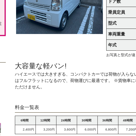
ドア数
乗員定員
型式
電
車両重量
年式
お写真と型式が違
大容量な軽バン!
ハイエースでは大きすぎる、コンパクトカーでは荷物が入らな
はフルフラットになるので、荷物運びに最適です。 ※貨物車
ただけません。
料金一覧表
6時間
12時間
24時間
30時間
36時間
48時間
2,400円
3,200円
3,600円
6,000円
6,800円
7,200