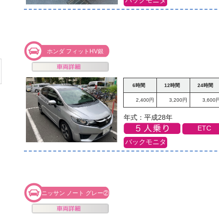
ホンダ フィットHV銀
6時間
12時間
24時間
2,400円
3,200円
3,600
年式：平成28年
ETC
バックモニタ
ニッサン ノート グレー②