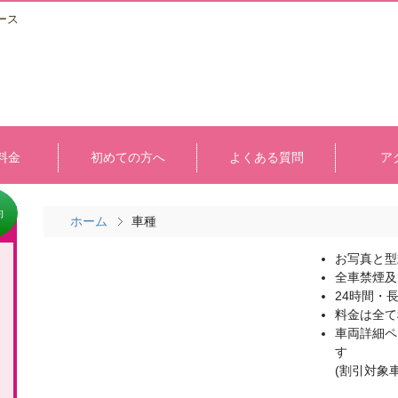
ース
料金
初めての方へ
よくある質問
ア
約
ホーム
車種
お写真と型
全車禁煙及
24時間・
料金は全て
車両詳細ペ
す
(割引対象