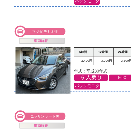
バックモニタ
マツダ デミオ茶
6時間
12時間
24時間
2,400円
3,200円
3,600
年式：平成30年式
ETC
バックモニタ
ニッサン ノート黒