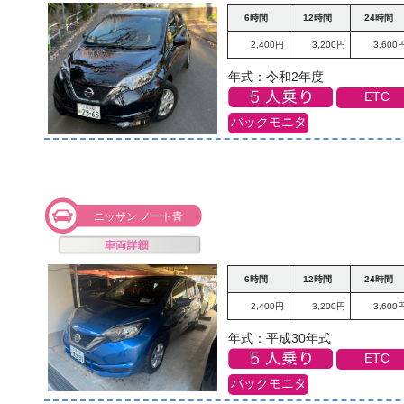
6時間
12時間
24時間
2,400円
3,200円
3,600
年式：令和2年度
ETC
バックモニタ
ニッサン ノート青
6時間
12時間
24時間
2,400円
3,200円
3,600
年式：平成30年式
ETC
バックモニタ