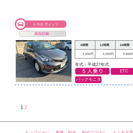
トヨタ ヴィッツ
6時間
12時間
24時間
2,400円
3,200円
3,600
年式：平成27年式
ETC
バックモニタ
1
2
トップページ
車種・料金
初めての方へ
よくある