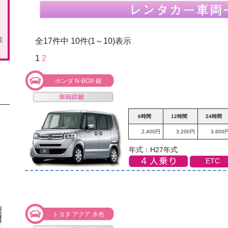
電
全17件中 10件(1～10)表示
1
2
ホンダ N-BOX 銀
6時間
12時間
24時間
2,400円
3,200円
3,600
年式：H27年式
ETC
トヨタ アクア 水色