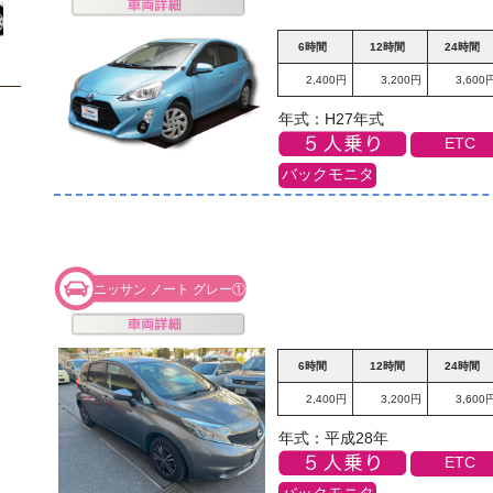
6時間
12時間
24時間
2,400円
3,200円
3,600
年式：H27年式
ETC
バックモニタ
ニッサン ノート グレー①
6時間
12時間
24時間
2,400円
3,200円
3,600
年式：平成28年
ETC
バックモニタ