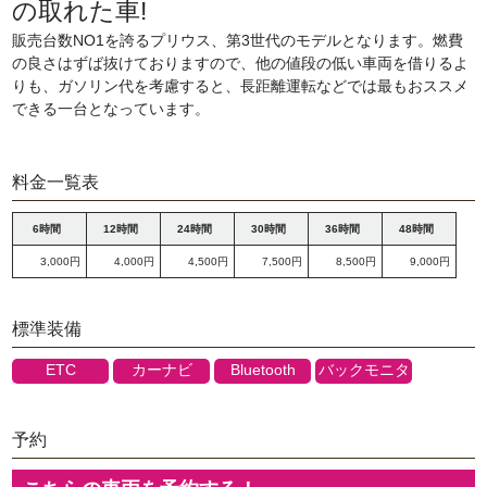
の取れた車!
販売台数NO1を誇るプリウス、第3世代のモデルとなります。燃費
の良さはずば抜けておりますので、他の値段の低い車両を借りるよ
りも、ガソリン代を考慮すると、長距離運転などでは最もおススメ
できる一台となっています。
料金一覧表
6時間
12時間
24時間
30時間
36時間
48時間
3,000円
4,000円
4,500円
7,500円
8,500円
9,000円
標準装備
ETC
カーナビ
Bluetooth
バックモニタ
予約