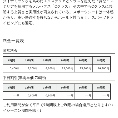
ダイナミックさを高めたエクステリアとクラスを超えた上質なイン
テリアを採用するメルセデス「Cクラス」 その中でもCクラスに共
通する上質さと実用性が両立されている。スポーツシートは一体感
があり、高い快適性を持ちながらホールド性も良く、スポーツドラ
イビングにも適応。
料金一覧表
通常料金
6時間
12時間
24時間
30時間
36時間
48時間
5,400円
7,200円
8,100円
13,500円
15,300円
16,200円
平日割引(車両単価 700円)
6時間
12時間
24時間
30時間
36時間
48時間
-----円
5,600円
6,300円
-----円
-----円
-----円
ご利用期間が全て平日で7時間以上ご利用の場合適用となります(ハ
イシーズン期間を除く)