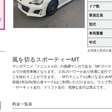
ドア数
乗員定員
電
型式
車両重量
年式
お写真と型式が違
風を切るスポーティーMT
マンガアニメ「イニシャルD」の後継マンガである「MFゴース
ルでの発売車種となります。 2.0Lのパワーがあり快適に走行
じを味わうことができます。 ・MT(マニュアル)車になるため
得後1年以内(初心者マーク)はご利用いただけません。ウェブ
・サーキット走行、ドリフト走行、危険な走行は禁止です。
料金一覧表