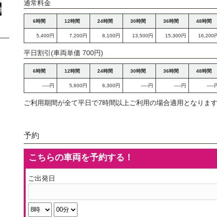
通常料金
6時間
12時間
24時間
30時間
36時間
48時間
5,400円
7,200円
8,100円
13,500円
15,300円
16,200
平日割引(車両単価 700円)
6時間
12時間
24時間
30時間
36時間
48時間
-----円
5,600円
6,300円
-----円
-----円
-----
ご利用期間が全て平日で7時間以上ご利用の場合適用となります
予約
こちらの車両を予約する！
ご出発日