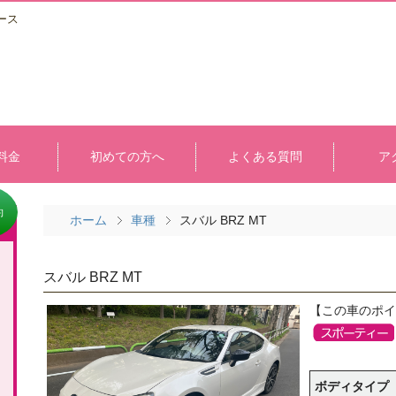
ース
料金
初めての方へ
よくある質問
ア
約
ホーム
車種
スバル BRZ MT
スバル BRZ MT
【この車のポイ
ボディタイプ