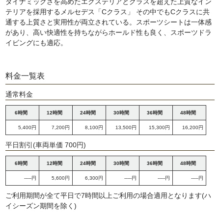
ダイナミックさを高めたエクステリアとクラスを超えた上質なイン
テリアを採用するメルセデス「Cクラス」 その中でもCクラスに共
通する上質さと実用性が両立されている。スポーツシートは一体感
があり、高い快適性を持ちながらホールド性も良く、スポーツドラ
イビングにも適応。
料金一覧表
通常料金
6時間
12時間
24時間
30時間
36時間
48時間
5,400円
7,200円
8,100円
13,500円
15,300円
16,200円
平日割引(車両単価 700円)
6時間
12時間
24時間
30時間
36時間
48時間
-----円
5,600円
6,300円
-----円
-----円
-----円
ご利用期間が全て平日で7時間以上ご利用の場合適用となります(ハ
イシーズン期間を除く)