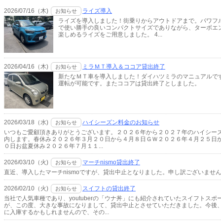
2026/07/16（木)
ライズ導入
お知らせ
ライズを導入しました！街乗りからアウトドアまで。パワフル
で使い勝手の良いコンパクトサイズでありながら、ターボエ
楽しめるライズをご用意しました。 4...
2026/04/16（木)
ミラＭＴ導入＆ココア貸出終了
お知らせ
新たなＭＴ車を導入しました！ダイハツミラのマニュアルで
運転が可能です。またココアは貸出終了としました。
2026/03/18（水)
ハイシーズン料金のお知らせ
お知らせ
いつもご愛顧頂きありがとうございます。２０２６年から２０２７年のハイシー
内します。春休み２０２６年３月２０日から４月８日ＧＷ２０２６年４月２５日
０日お盆夏休み２０２６年７月１１...
2026/03/10（火)
マーチnismo貸出終了
お知らせ
直近、導入したマーチnismoですが、貸出中止となりました。申し訳ございませ
2026/02/10（火)
スイフトの貸出終了
お知らせ
当社で人気車種であり、youtuberの「ウナ丼」にも紹介されていたスイフトスポ
が、この度、大きな事故になりまして、貸出中止とさせていただきました。今後
に入庫するかもしれませんので、その...