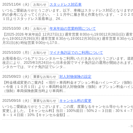
2025/11/04（火)
スタッドレス対応車
お知らせ
いつもご愛顧ありがとうございます。以下、車種はスタッドレス対応となります
約の参考になさってください。・１１月中に履き替え作業を行います。・２０２
１日よりスタッドレス装着車は、24...
2025/10/30（木)
年末年始の営業時間について
お知らせ
【2025-2026 年末年始】12月27日(土) 通常営業 8:00から19:0012月28日(日) 通常
から19:0012月29日(月) 通常営業 8:30から19:0012月30日(火) 通常営業 8:30から1
月31日(水) 時短営業 9:00から17:0...
2025/10/20（月)
マイナ免許証でのご利用について
お知らせ
お客様各位いつもアリコレンタカーをご利用いただきありがとうございます。道
改正により、2025年3月24日から日本全国でマイナ免許証の運用が開始されます
ンタカーでは、マイナ免許証でレンタ...
2025/09/23（火)
対人対物保険の設定
重要なお知らせ
【料金構成変更のご案内】＜現行＞車両料金オプション料金ハイシーズン（強制）
＜今後（１０月１日）より＞車両料金対人対物保険（強制）オプション料金ハイ
（強制）車両保険創業当時より車両料...
2025/09/16（火)
キャンセル料の変更
重要なお知らせ
いつもご愛顧ありがとうございます。この度、度重なるキャンセル等からキャン
変更しました。【キャンセル料】当日：100%前日：50%２～３日前：30％４～7
８～１４日前：10%【キャンセル金額】...
- 